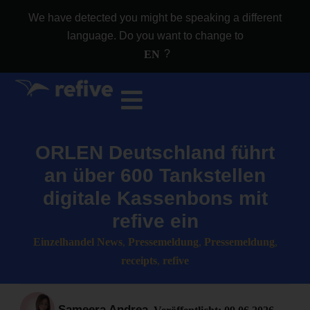
We have detected you might be speaking a different
language. Do you want to change to
?
EN
ORLEN Deutschland führt
an über 600 Tankstellen
digitale Kassenbons mit
refive ein
Einzelhandel News
,
Pressemeldung
,
Pressemeldung
,
receipts
,
refive
Sameera Andrea