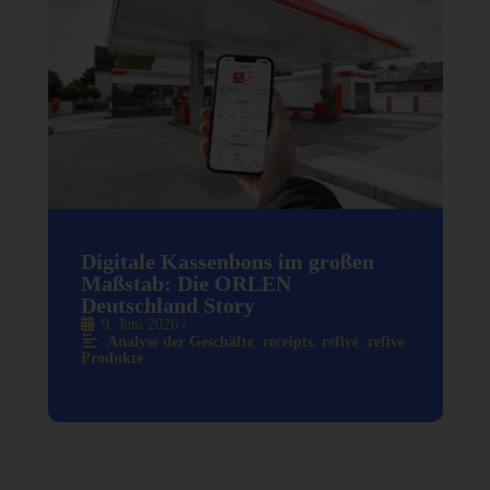
Digitale Kassenbons im großen
Maßstab: Die ORLEN
Deutschland Story
9. Juni 2026
•
Analyse der Geschäfte
,
receipts
,
refive
,
refive
Produkte