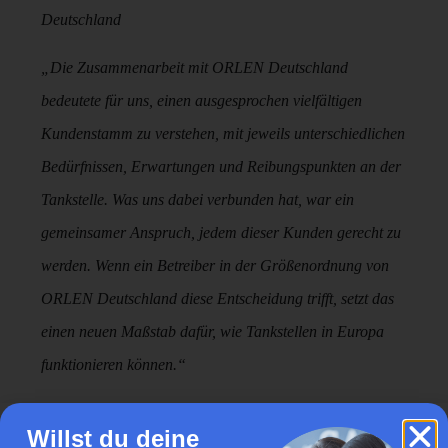
Deutschland
„Die Zusammenarbeit mit ORLEN Deutschland
bedeutete für uns, einen ausgesprochen vielfältigen
Kundenstamm zu verstehen, mit jeweils unterschiedlichen
Bedürfnissen, Erwartungen und Reibungspunkten an der
Tankstelle. Was uns dabei verbunden hat, war ein
gemeinsamer Anspruch, jedem dieser Kunden gerecht zu
werden. Wenn ein Betreiber in der Größenordnung von
ORLEN Deutschland diese Entscheidung trifft, setzt das
einen neuen Maßstab dafür, wie Tankstellen in Europa
funktionieren können.“
— Mitul Jain, Co-founder & CEO, refive
Willst du deine