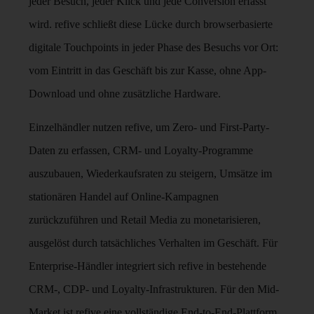
jeder Besuch, jeder Klick und jede Conversion erfasst
wird. refive schließt diese Lücke durch browserbasierte
digitale Touchpoints in jeder Phase des Besuchs vor Ort:
vom Eintritt in das Geschäft bis zur Kasse, ohne App-
Download und ohne zusätzliche Hardware.
Einzelhändler nutzen refive, um Zero- und First-Party-
Daten zu erfassen, CRM- und Loyalty-Programme
auszubauen, Wiederkaufsraten zu steigern, Umsätze im
stationären Handel auf Online-Kampagnen
zurückzuführen und Retail Media zu monetarisieren,
ausgelöst durch tatsächliches Verhalten im Geschäft. Für
Enterprise-Händler integriert sich refive in bestehende
CRM-, CDP- und Loyalty-Infrastrukturen. Für den Mid-
Market ist refive eine vollständige End-to-End-Plattform.